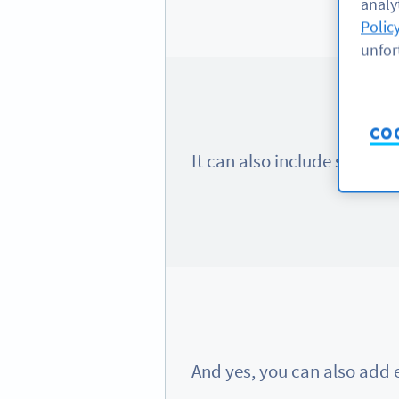
analyt
Polic
unfor
CO
It can also include speci
And yes, you can also add e