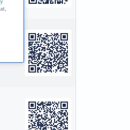
cy
at,
more!