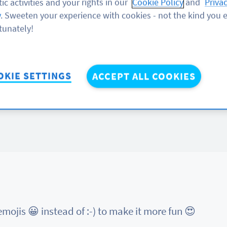
ic activities and your rights in our
Cookie Policy
and
Priva
y
. Sweeten your experience with cookies - not the kind you e
tunately!
OKIE SETTINGS
ACCEPT ALL COOKIES
al characters such as a comma, @ symbol, and much 
mojis 😀 instead of :-) to make it more fun 😍