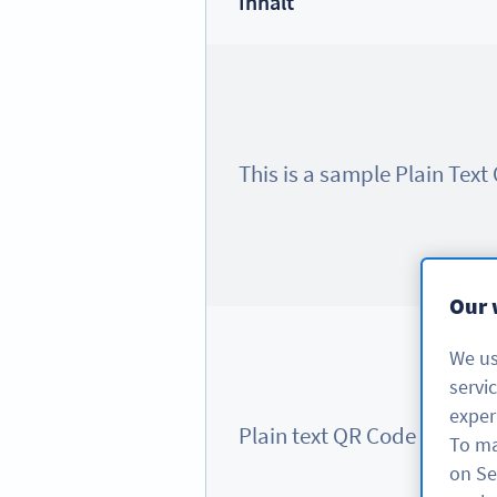
Inhalt
This is a sample Plain Tex
Our 
We us
servi
exper
Plain text QR Code can fit
To ma
on Se