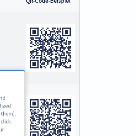
QR-Code-Beispiel
and
lized
 them).
click
ur