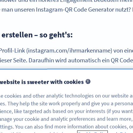
ie man unseren Instagram-QR Code Generator nutzt? E
erstellen – so geht's:
-Profil-Link (instagram.com/ihrmarkenname) von ei
ser Seite. Daraufhin wird automatisch ein QR Code g
website is sweeter with cookies 🍪
e cookies and other analytic technologies on our website 
ces. They help the site work properly and give you a persona
n Instagram-QR Code erstellen?
ience, like targeted ads based on your interests (if you want
nage your cookie and analytic preferences and learn more, 
isuelle Inhalte setzt, ist Instagram im Bereich Socia
ttings. You can also find more information about cookies, o
. Es ist allerdings noch kein viraler Star vom Himme