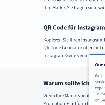
Ihre Marke. Sie fragen sich, w
QR Code für Instagram 
Kopieren Sie Ihren Instagram
QR Code Generator oben auf die
Instagram-Seite verlinkt.
Our 
We us
servi
Warum sollte ich eine
exper
To ma
Wenn Ihre Marke vor allem auf v
on Se
Promotion-Plattform Ihrer Wahl