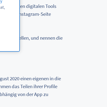
cy
den nötigen digitalen Tools
at,
 und Ihre Instagram-Seite
agram erstellen, und nennen die
ust 2020 einen eigenen in die
men das Teilen ihrer Profile
nabhängig von der App zu