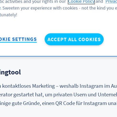
ic activities and your rights in our
Cookie Policy
and
Priva
ht nur mit ansprechendem Content, sondern auch mit 
y
. Sweeten your experience with cookies - not the kind you e
tunately!
zen Sie dabei, die Anzahl Ihrer Follower zu erhöhen
 zu promoten.
OKIE SETTINGS
ACCEPT ALL COOKIES
etaillierte Anleitung, wie Sie einen QR Code für Inst
e dies tun sollten.
ingtool
m kontaktloses Marketing – weshalb Instagram im Aug
rator gestartet hat, um privaten Usern und Unterneh
h einige gute Gründe, einen QR Code für Instagram u