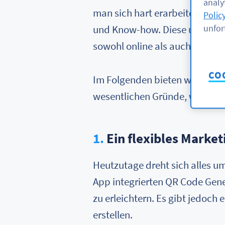
analyt
man sich hart erarbeiten, nic
Polic
unfor
und Know-how. Diese unterstüt
sowohl online als auch offline
CO
Im Folgenden bieten wir eine d
wesentlichen Gründe, warum Si
1.
Ein flexibles Market
Heutzutage dreht sich alles u
App integrierten QR Code Gene
zu erleichtern. Es gibt jedoc
erstellen.