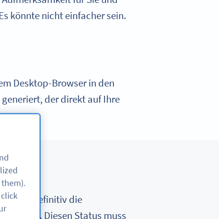
s könnte nicht einfacher sein.
nem Desktop-Browser in den
eneriert, der direkt auf Ihre
and
lized
 them).
click
l Media definitiv die
ur
l gefallen. Diesen Status muss