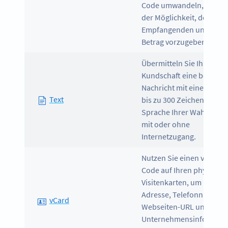
Code umwandeln, inklus
der Möglichkeit, den
Empfangenden und den
Betrag vorzugeben.
Übermitteln Sie Ihrer
Kundschaft eine beliebig
Nachricht mit einer Läng
Text
bis zu 300 Zeichen in ein
Sprache Ihrer Wahl – ega
mit oder ohne
Internetzugang.
Nutzen Sie einen vCard-
Code auf Ihren physisch
Visitenkarten, um Ihre E-
Adresse, Telefonnummer
vCard
Webseiten-URL und
Unternehmensinfos