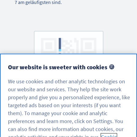
7 am geläufigsten sind.
Our website is sweeter with cookies 🍪
We use cookies and other analytic technologies on
our website and services. They help the site work
properly and give you a personalized experience, like
targeted ads based on your interests (if you want
Formatfelder
them). To manage your cookie and analytic
preferences and learn more, click on Settings. You
Die Formatfelder enthalten Informationen über die
can also find more information about cookies, our
Fehlertoleranz und die Datenmaske des Codes und