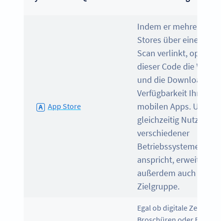
Indem er mehrere App
Stores über einen einz
Scan verlinkt, optimier
dieser Code die Werb
und die Download-
Verfügbarkeit Ihrer
mobilen Apps. Und da
App Store
gleichzeitig Nutzende
verschiedener
Betriebssysteme
anspricht, erweitert er
außerdem auch noch I
Zielgruppe.
Egal ob digitale Zeitschrif
Broschüren oder E-Books