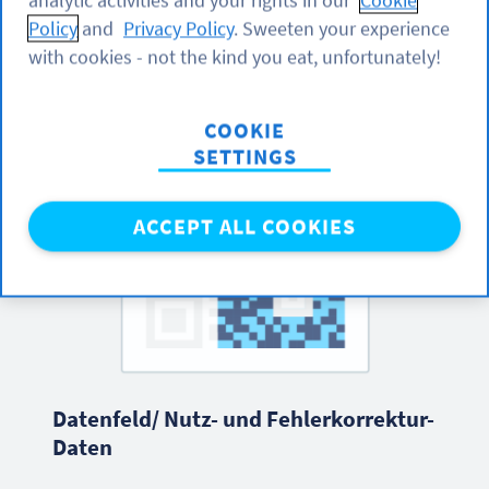
analytic activities and your rights in our
Cookie
erleichtern das Scannen.
Policy
and
Privacy Policy
. Sweeten your experience
with cookies - not the kind you eat, unfortunately!
COOKIE
SETTINGS
ACCEPT ALL COOKIES
Datenfeld/ Nutz- und Fehlerkorrektur-
Daten