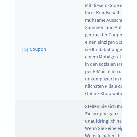
Mit diesem Code erspare
Ihrer Kundschaft das
mühsame Ausschneiden,
Sammeln und Aufbewah
gedruckter Coupons. Üb
einen einzigen Scan kön
Coupon
sie Ihr Rabattangebot auf
einem Mobilgerät speich
in den sozialen Medien o
per E-Mail teilen und es
unkompliziert in der
nächsten Filiale oder Ihr
Online-Shop wahrnehme
Stellen Sie sich Ihrer
Zielgruppe ganz
unaufdringlich näher vor
Wenn Sie keine eigene
Website haben, bietet di