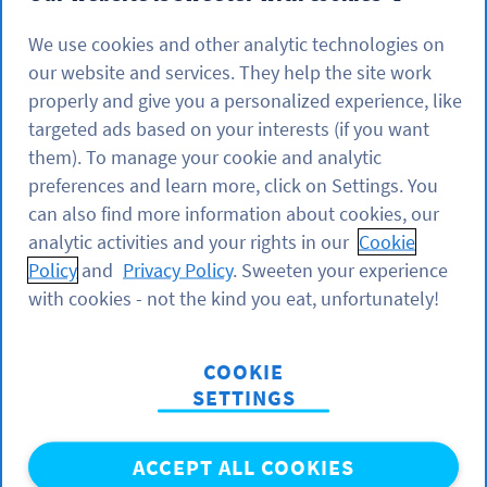
es sich um spezielle Grafikelemente zur Darstellung
We use cookies and other analytic technologies on
von Bildern handelt. Sie eignen sich sowohl für
our website and services. They help the site work
einfache Zeichnungen als auch für komplexe
properly and give you a personalized experience, like
Diagramme. SVG-Dateien sind also eine
targeted ads based on your interests (if you want
zweidimensionale Version einer Vektorgrafik, die
them). To manage your cookie and analytic
Bilder mit einem Textformat beschreibt, und haben
preferences and learn more, click on Settings. You
sich als Standard-Dateiformat für die Verwendung
can also find more information about cookies, our
von Vektorgrafiken auf digitalen Medien etabliert.
analytic activities and your rights in our
Cookie
Eine Liste mit allen Programmen, die SVG-Dateien
Policy
and
Privacy Policy
. Sweeten your experience
lesen können,
finden Sie hier
.
with cookies - not the kind you eat, unfortunately!
Verwendung
: QR-Code-SVG-Dateien sind sehr
nützlich, wenn Sie Ihren Code auf eine große Größe
COOKIE
skalieren möchten. Wie bereits erwähnt, verwenden
SETTINGS
Vektorgrafiken im Gegensatz zu anderen Bilddateien
keine Pixel. Ein großes Problem pixelbasierter Bilder
ist, dass ihre Qualität abnimmt, wenn Sie ihre Größe
ACCEPT ALL COOKIES