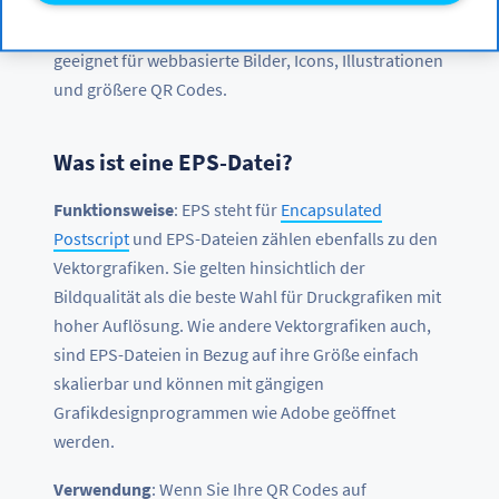
erhöhen. Dank ihrer Pfadstruktur haben SVG-
Dateien dieses Problem nicht. Sie sind deshalb ideal
geeignet für webbasierte Bilder, Icons, Illustrationen
und größere QR Codes.
Was ist eine EPS-Datei?
Funktionsweise
: EPS steht für
Encapsulated
Postscript
und EPS-Dateien zählen ebenfalls zu den
Vektorgrafiken. Sie gelten hinsichtlich der
Bildqualität als die beste Wahl für Druckgrafiken mit
hoher Auflösung. Wie andere Vektorgrafiken auch,
sind EPS-Dateien in Bezug auf ihre Größe einfach
skalierbar und können mit gängigen
Grafikdesignprogrammen wie Adobe geöffnet
werden.
Verwendung
: Wenn Sie Ihre QR Codes auf