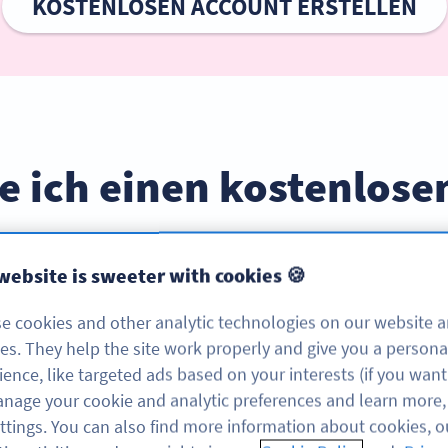
KOSTENLOSEN ACCOUNT ERSTELLEN
le ich einen kostenlos
zeigen Ihnen, wie es geht – in nur drei einfachen Schr
website is sweeter with cookies 🍪
e cookies and other analytic technologies on our website 
ces. They help the site work properly and give you a persona
ience, like targeted ads based on your interests (if you want
nage your cookie and analytic preferences and learn more, 
Schritt 1:
QR-Code-T
ttings. You can also find more information about cookies, o