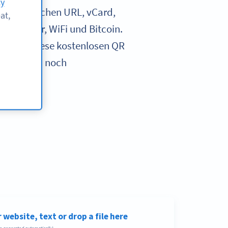
cy
 Wahl zwischen URL, vCard,
at,
MS, Twitter, WiFi und Bitcoin.
nen Sie diese kostenlosen QR
earbeiten noch
.