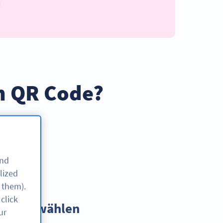
en QR Code?
itten
and
lized
 them).
click
yp auswählen
ur