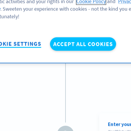
1
ic activities and your rights in our
Cookie Policy
and
Priva
Sie haben die
y
. Sweeten your experience with cookies - not the kind you e
Text, E-Mail, S
tunately!
Allerdings kön
Codes weder b
OKIE SETTINGS
ACCEPT ALL COOKIES
nachverfolgen