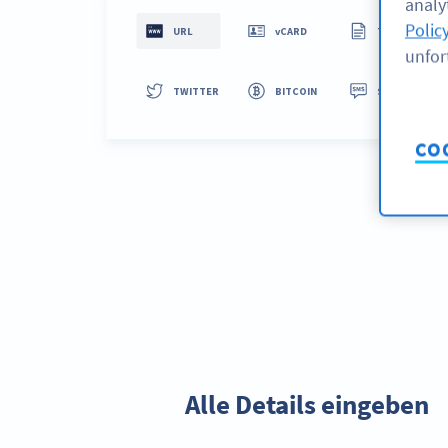
analyt
Polic
unfor
CO
Schritt 2:
Alle Details eingeben