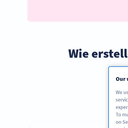
Wie erstel
Wir 
Our 
We us
servi
exper
To ma
on Se