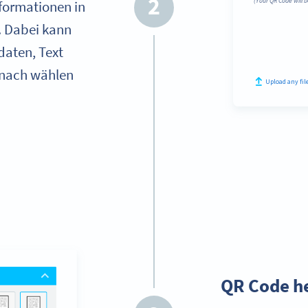
2
formationen in
. Dabei kann
daten, Text
anach wählen
Schritt 3:
QR Code h